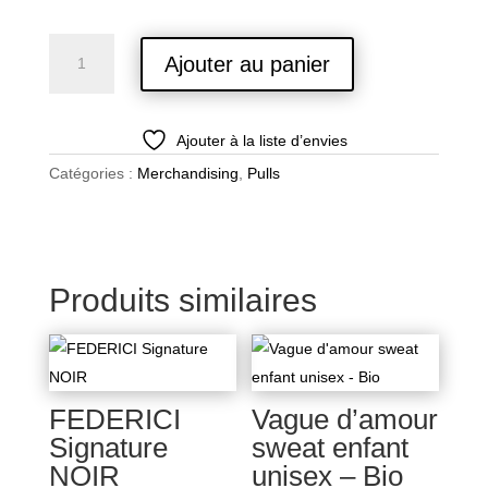
quantité
Ajouter au panier
de
Vague
d'amour
Ajouter à la liste d’envies
Pullbig1
Premium
Catégories :
Merchandising
,
Pulls
unisex
-
Qualité
superieur
Produits similaires
FEDERICI
Vague d’amour
Signature
sweat enfant
NOIR
unisex – Bio