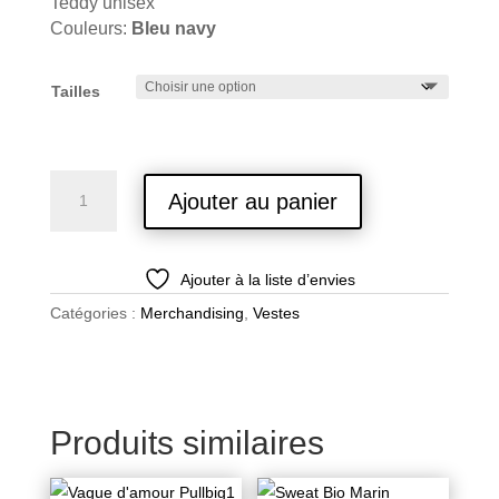
Teddy unisex
Couleurs:
Bleu navy
Tailles
quantité
Ajouter au panier
de
Teddy
face
Ajouter à la liste d’envies
Catégories :
Merchandising
,
Vestes
Produits similaires