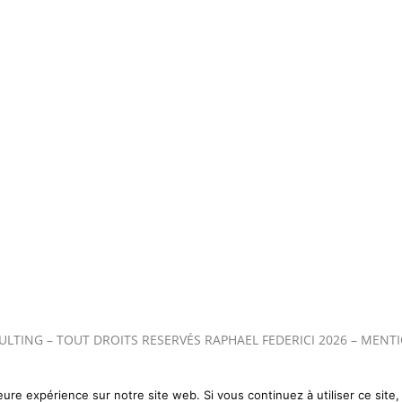
Contact
Paris Sketch
Press Kit
Culture
À Propos
ULTING
– TOUT DROITS RESERVÉS RAPHAEL FEDERICI 2026 –
MENTI
eure expérience sur notre site web. Si vous continuez à utiliser ce sit