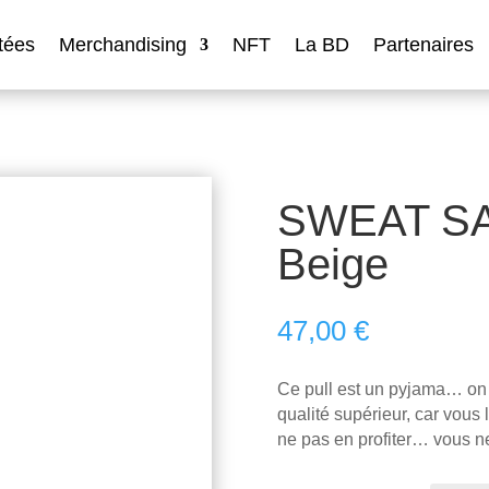
tées
Merchandising
NFT
La BD
Partenaires
SWEAT S
Beige
47,00
€
Ce pull est un pyjama… on 
qualité supérieur, car vous 
ne pas en profiter… vous ne 