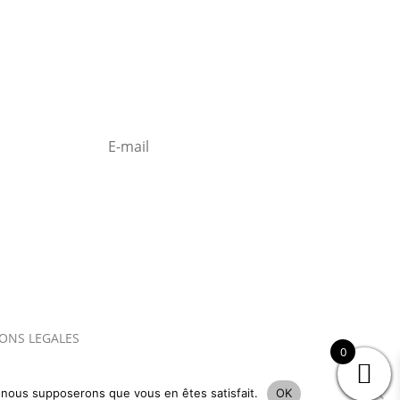
S'abonner à la
Newsletter
ONS LEGALES
0
e, nous supposerons que vous en êtes satisfait.
OK