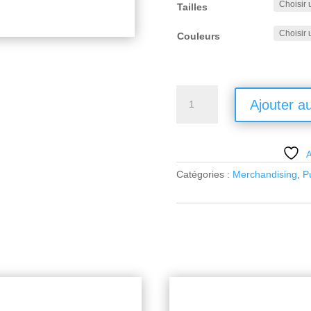
Tailles
Couleurs
quantité
Ajouter a
de
SWEAT
SAILOR
A
SHADOW
Beige
Catégories :
Merchandising
,
Pu