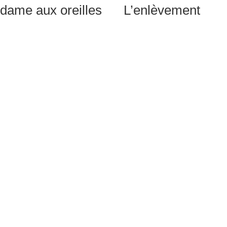
 dame aux oreilles
L’enlèvement
Contact
Paris Sketch
Press Kit
Culture
À Propos