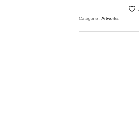
commun
-
Boys
Catégorie :
Artworks
dream