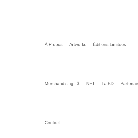
À Propos
Artworks
Éditions Limitées
Merchandising
NFT
La BD
Partenai
Contact