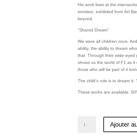
His work lives at the intersect
emotion, exhibited from Art B
beyond.
“Shared Dream”
We were all children once. And w
ability, the ability to dream 
that. Through their wide-eyed g
shows us the world of F1 as it 
those who will be part of it to
The child’s role is to dream it. 
These works are available. 50%
quantité
Ajouter a
de
Rêve