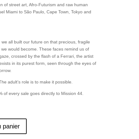
ion of street art, Afro-Futurism and raw human
asel Miami to São Paulo, Cape Town, Tokyo and
e all built our future on that precious, fragile
who we would become. These faces remind us of
aze, crossed by the flash of a Ferrari, the artist
exists in its purest form, seen through the eyes of
morrow.
The adult’s role is to make it possible.
 of every sale goes directly to Mission 44.
u panier