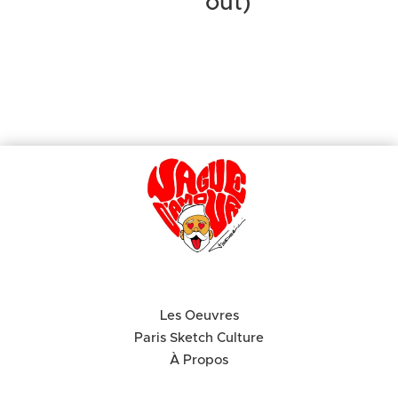
out)
prix :
90,00 €
à
150,00 €
Les Oeuvres
Paris Sketch Culture
À Propos