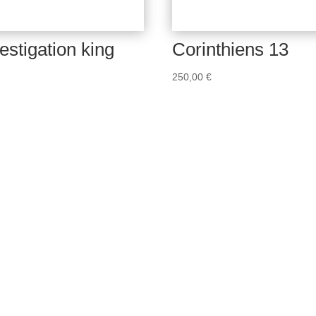
estigation king
Corinthiens 13
250,00
€
Contact
Paris Sketch
Press Kit
Culture