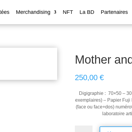
tées
Merchandising
NFT
La BD
Partenaires
Mother and
250,00
€
Digigraphie : 70×50 – 30
exemplaires) – Papier Fuji 
(face ou face+dos) numérot
laboratoire art
quantité