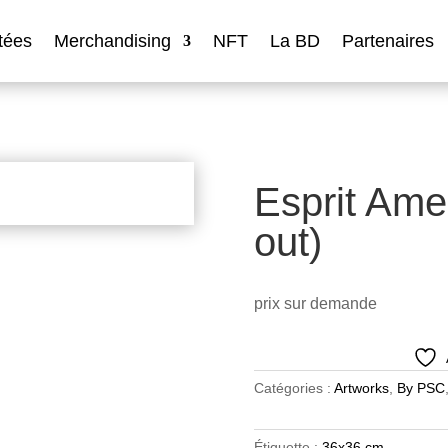
tées
Merchandising
NFT
La BD
Partenaires
Esprit Ame
out)
prix sur demande
Catégories :
Artworks
,
By PSC
Étiquette :
36x36 cm