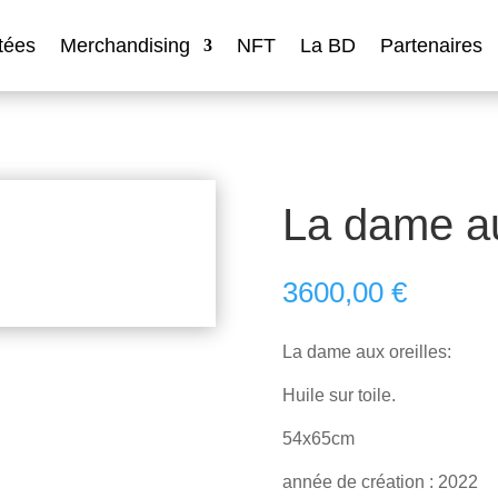
tées
Merchandising
NFT
La BD
Partenaires
La dame au
3600,00
€
La dame aux oreilles:
Huile sur toile.
54x65cm
année de création : 2022