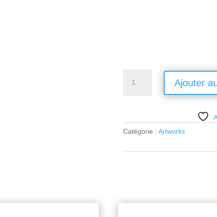
quantité
Ajouter a
de
La
dame
A
aux
oreilles
Catégorie :
Artworks
54x65