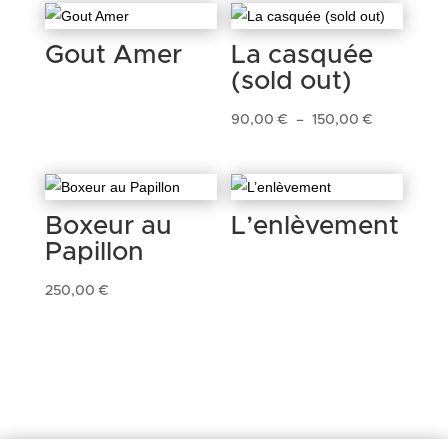
Gout Amer
La casquée
(sold out)
Plage
90,00
€
–
150,00
€
de
prix :
90,00 €
Boxeur au
L’enlèvement
à
Papillon
150,00 €
250,00
€