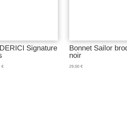
DERICI Signature
Bonnet Sailor bro
s
noir
0
€
29,00
€