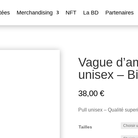
tées
Merchandising
NFT
La BD
Partenaires
Vague d’am
unisex – B
38,00
€
Pull unisex – Qualité super
Tailles