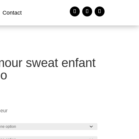
Contact
our sweat enfant
io
ieur