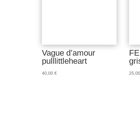
Vague d’amour
FE
pulllittleheart
gri
40,00
€
25,0