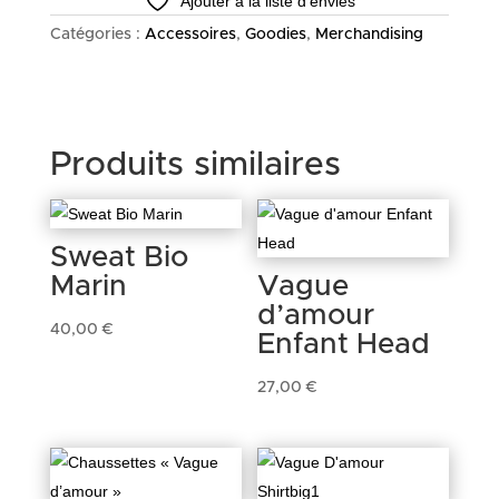
Ajouter à la liste d’envies
Guitariste
Catégories :
Accessoires
,
Goodies
,
Merchandising
Produits similaires
Sweat Bio
Marin
Vague
d’amour
40,00
€
Enfant Head
27,00
€