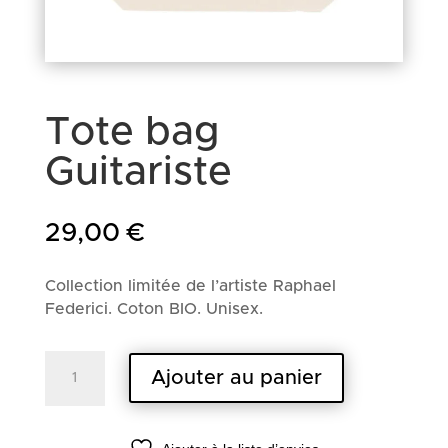
Tote bag
Guitariste
29,00
€
Collection limitée de l’artiste Raphael
Federici. Coton BIO. Unisex.
quantité
Ajouter au panier
de
Tote
bag