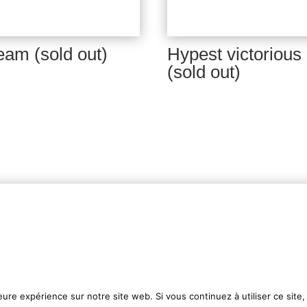
eam (sold out)
Hypest victorious
(sold out)
Contact
aris Sketch Culture
Press Kit
À Propos
eure expérience sur notre site web. Si vous continuez à utiliser ce sit