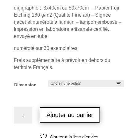
prix :
digigraphie : 3x40cm ou 50x70cm – Papier Fuji
150,00 €
Etching 180 g/m2 (Qualité Fine art) – Signée
à
(face) et numéroté à la main – tampon embossé –
250,00 €
Impression en laboratoire artisanale certifié.
envoyé en tube.
numéroté sur 30 exemplaires
Frais supplémentaire à prévoir en dehors du
territoire Français.
Dimension
quantité
Ajouter au panier
de
Parfum
de
Ajouter à la liste d’envies
l’Est