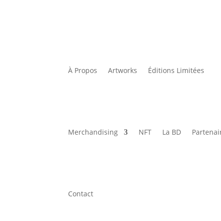
À Propos
Artworks
Éditions Limitées
Merchandising
NFT
La BD
Partenai
Contact