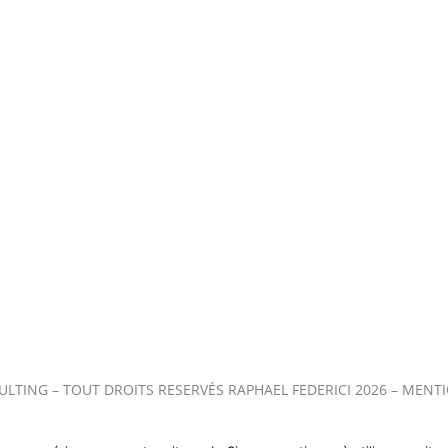
Contact
Paris Sketch
Press Kit
Culture
À Propos
ULTING
– TOUT DROITS RESERVÉS RAPHAEL FEDERICI 2026 –
MENTI